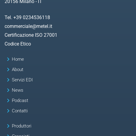
20156 Milano - IT
Tel. +39 0234536118
commerciale@metel.it
Certificazione ISO 27001
Codice Etico
keyboard_arrow_right
Home
keyboard_arrow_right
About
keyboard_arrow_right
Servizi EDI
keyboard_arrow_right
News
keyboard_arrow_right
Podcast
keyboard_arrow_right
Contatti
keyboard_arrow_right
Produttori