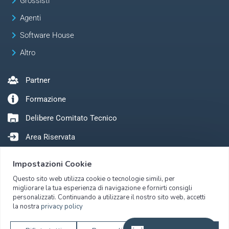
keyboard_arrow_right
Grossisti
keyboard_arrow_right
Agenti
keyboard_arrow_right
Software House
keyboard_arrow_right
Altro
Partner
Formazione
Delibere Comitato Tecnico
Area Riservata
Impostazioni Cookie
Questo sito web utilizza cookie o tecnologie simili, per
migliorare la tua esperienza di navigazione e fornirti consigli
personalizzati. Continuando a utilizzare il nostro sito web, accetti
la nostra
privacy policy
Copyright © 2026 Metel S.r.l. – Tutti i diritti riservati – C.F./P.I./Numero