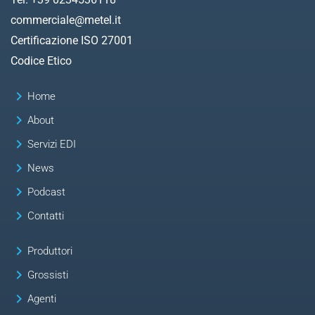
commerciale@metel.it
Certificazione ISO 27001
Codice Etico
keyboard_arrow_right
Home
keyboard_arrow_right
About
keyboard_arrow_right
Servizi EDI
keyboard_arrow_right
News
keyboard_arrow_right
Podcast
keyboard_arrow_right
Contatti
keyboard_arrow_right
Produttori
keyboard_arrow_right
Grossisti
keyboard_arrow_right
Agenti