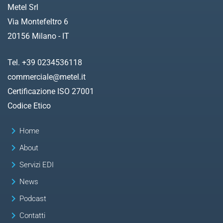
Metel Srl
Via Montefeltro 6
20156 Milano - IT
Tel. +39 0234536118
commerciale@metel.it
Certificazione ISO 27001
Codice Etico
keyboard_arrow_right
Home
keyboard_arrow_right
About
keyboard_arrow_right
Servizi EDI
keyboard_arrow_right
News
keyboard_arrow_right
Podcast
keyboard_arrow_right
Contatti