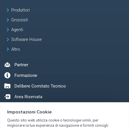
keyboard_arrow_right
Produttori
keyboard_arrow_right
Grossisti
keyboard_arrow_right
Agenti
keyboard_arrow_right
Software House
keyboard_arrow_right
Altro
Partner
Formazione
Delibere Comitato Tecnico
Area Riservata
Impostazioni Cookie
Questo sito web utilizza cookie o tecnologie simili, per
migliorare la tua esperienza di navigazione e fornirti consigli