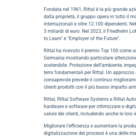
Fondata nel 1961, Rittal è la più grande a
dalla proprietà, il gruppo opera in tutto il mo
internazionali e oltre 12.100 dipendenti. Ne
3 miliardi di euro. Nel 2023, il Friedhelm L
to Learn" e "Employer of the Future".
Rittal ha ricevuto il premio Top 100 come u
Germania mostrando particolare attenzione
sostenibile. Protezione dell’ambiente, impe
temi fondamentali per Rittal. Un approccio a
consapevole prevede il continuo miglioramen
clienti prodotti con il più basso impatto am
Rittal, Rittal Software Systems e Rittal A
hardware e software per ottimizzare e digita
valore dei clienti, includendo anche le loro i
Migliorare l’efficienza e aumentare la produ
digitalizzazione dei processi è una delle mag