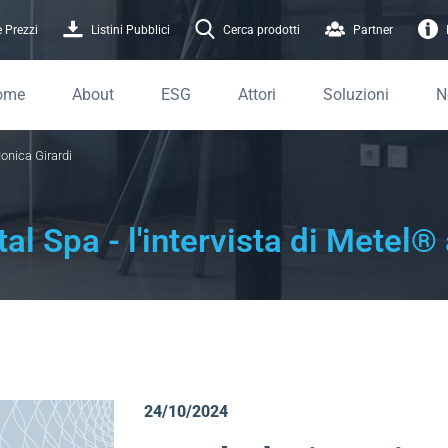
 Prezzi
Listini Pubblici
Cerca prodotti
Partner
ome
About
ESG
Attori
Soluzioni
N
Monica Girardi
tal Spa - l'intervista di Metel®
24/10/2024