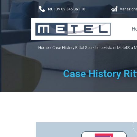
Tel. +39 02 345 361 18
Variazione
H
Home
/ Case History Rittal Spa - l'intervista di Metel® a 
Case History Rit