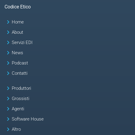
Codice Etico
keyboard_arrow_right
Home
keyboard_arrow_right
About
keyboard_arrow_right
Servizi EDI
keyboard_arrow_right
News
keyboard_arrow_right
Podcast
keyboard_arrow_right
Contatti
keyboard_arrow_right
Produttori
keyboard_arrow_right
Grossisti
keyboard_arrow_right
Agenti
keyboard_arrow_right
Software House
keyboard_arrow_right
Altro