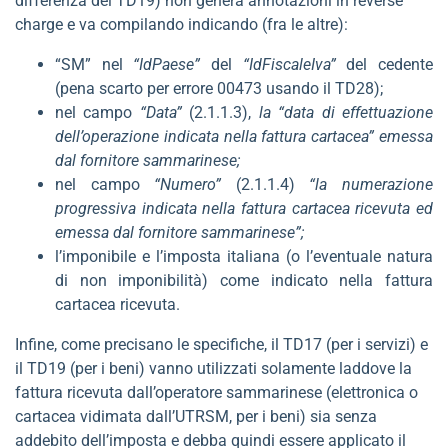
differenza del TD19) non genera annotazioni in reverse
charge e va compilando indicando (fra le altre):
“SM” nel
“IdPaese”
del
“IdFiscaleIva”
del cedente
(pena scarto per errore 00473 usando il TD28);
nel campo
“Data”
(2.1.1.3),
la “data di effettuazione
dell’operazione indicata nella fattura cartacea”
emessa
dal fornitore sammarinese;
nel campo
“Numero”
(2.1.1.4)
“la numerazione
progressiva indicata nella fattura cartacea ricevuta ed
emessa dal fornitore sammarinese”;
l’imponibile e l’imposta italiana (o l’eventuale natura
di non imponibilità) come indicato nella fattura
cartacea ricevuta.
Infine, come precisano le specifiche, il TD17 (per i servizi) e
il TD19 (per i beni) vanno utilizzati solamente laddove la
fattura ricevuta dall’operatore sammarinese (elettronica o
cartacea vidimata dall’UTRSM, per i beni) sia senza
addebito dell’imposta e debba quindi essere applicato il