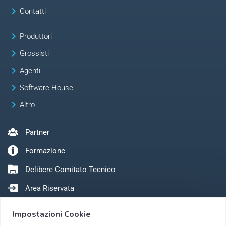
keyboard_arrow_right
Contatti
keyboard_arrow_right
Produttori
keyboard_arrow_right
Grossisti
keyboard_arrow_right
Agenti
keyboard_arrow_right
Software House
keyboard_arrow_right
Altro
Partner
Formazione
Delibere Comitato Tecnico
Area Riservata
Impostazioni Cookie