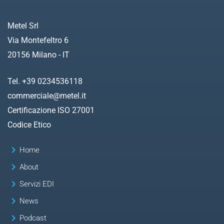
Metel Srl
Via Montefeltro 6
20156 Milano - IT
Tel. +39 0234536118
commerciale@metel.it
Certificazione ISO 27001
Codice Etico
keyboard_arrow_right
Home
keyboard_arrow_right
About
keyboard_arrow_right
Servizi EDI
keyboard_arrow_right
News
keyboard_arrow_right
Podcast