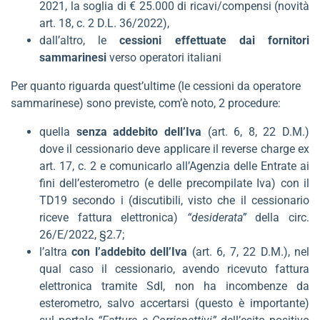
2021, la soglia di € 25.000 di ricavi/compensi (novità
art. 18, c. 2 D.L. 36/2022),
dall’altro, le
cessioni effettuate dai fornitori
sammarinesi
verso operatori italiani
Per quanto riguarda quest’ultime (le cessioni da operatore
sammarinese) sono previste, com’è noto, 2 procedure:
quella
senza addebito dell’Iva
(art. 6, 8, 22 D.M.)
dove il cessionario deve applicare il reverse charge ex
art. 17, c. 2 e comunicarlo all’Agenzia delle Entrate ai
fini dell’esterometro (e delle precompilate Iva) con il
TD19 secondo i (discutibili, visto che il cessionario
riceve fattura elettronica)
“desiderata”
della circ.
26/E/2022, §2.7;
l’altra
con l’addebito dell’Iva
(art. 6, 7, 22 D.M.), nel
qual caso il cessionario, avendo ricevuto fattura
elettronica tramite SdI, non ha incombenze da
esterometro, salvo accertarsi (questo è importante)