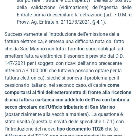
sul portale
“Fatture e Corrispettivi”
dell’esito positivo
della validazione (vidimazione) dell’Agenzia delle
Entrate prima di esercitare la detrazione (art. 7 D.M. e
Provv. Ag. Entrate n. 211273/2021, § 4.1).
Successivamente all’introduzione dell’emissione della
fattura elettronica, è emersa una difficoltà nata dal fatto
che da San Marino non tutti i fornitori sono obbligati ad
emettere fattura elettronica (l’esonero è previsto dal D.D.
147/2021 per i soggetti con ricavi dell’anno precedente
inferiori a € 100.000 che tuttavia possono optare per la
fattura elettronica), sicché si poneva il problema per il
cessionario italiano, nel secondo caso, di capire
come
comportarsi ai fini dell’esterometro di fronte alla ricezione
di una fattura cartacea con addebito dell’Iva con timbro a
secco circolare dell’Ufficio tributario di San Marino
(sostanzialmente alla vecchia maniera). La questione è
stata risolta (questa la novità delle specifiche 1.7.1) con
l’introduzione del nuovo
tipo documento TD28
che (a