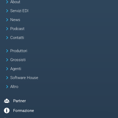
keyboard_arrow_right
About
keyboard_arrow_right
Servizi EDI
keyboard_arrow_right
News
keyboard_arrow_right
Podcast
keyboard_arrow_right
Contatti
keyboard_arrow_right
Produttori
keyboard_arrow_right
Grossisti
keyboard_arrow_right
Agenti
keyboard_arrow_right
Software House
keyboard_arrow_right
Altro
Partner
Formazione