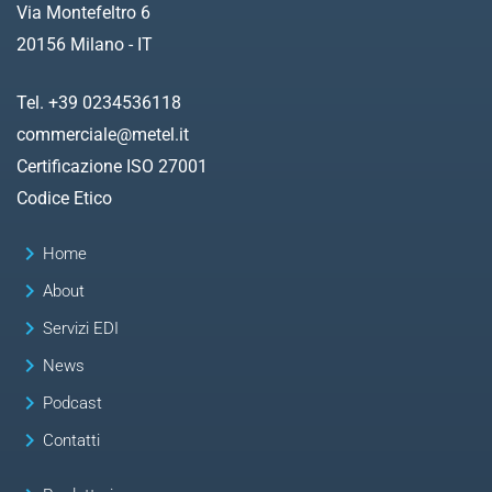
Via Montefeltro 6
20156 Milano - IT
Tel. +39 0234536118
commerciale@metel.it
Certificazione ISO 27001
Codice Etico
keyboard_arrow_right
Home
keyboard_arrow_right
About
keyboard_arrow_right
Servizi EDI
keyboard_arrow_right
News
keyboard_arrow_right
Podcast
keyboard_arrow_right
Contatti