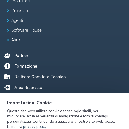
keyboard_arrow_right
Produttori
keyboard_arrow_right
Grossisti
keyboard_arrow_right
Agenti
keyboard_arrow_right
Software House
keyboard_arrow_right
Altro
Partner
Formazione
Delibere Comitato Tecnico
Area Riservata
Impostazioni Cookie
Questo sito web utilizza cookie o tecnologie simili, per
migliorare la tua esperienza di navigazione e fornirti consigli
personalizzati. Continuando a utilizzare il nostro sito web, accetti
la nostra
privacy policy