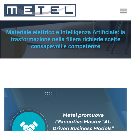
Materiale elettrico e Intelligenza Artificiale: la
trasformazione nella filiera richiede scelte
consapevoli e competenze