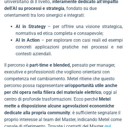
universitario di II livello, i
nteramente dedicato all’impatto
dell’AI su processi e strategia
, fondato su due
orientamenti tra loro sinergici e integrati:
AI in Strategy
– per offrire una visione strategica,
normativa ed etica completa e consapevole;
AI in Action
– per esplorare con casi reali ed esempi
concreti applicazioni pratiche nei processi e nei
contesti aziendali.
Il percorso è
part-time e blended,
pensato per manager,
executive e professionisti che vogliono orientarsi con
competenza nel cambiamento. Metel ritiene che questo
percorso possa rappresentare
un’opportunità utile anche
per chi opera nella filiera del materiale elettrico
, oggi al
centro di profonde trasformazioni. Ecco perché
Metel
mette a disposizione alcune agevolazioni economiche
dedicate alla propria community
: è sufficiente segnalare il
proprio interesse al team del Master, indicando Metel come
canale di riferimento. Trovate i contatti del Master
qui
.