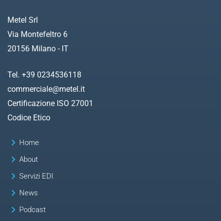
Metel Srl
Via Montefeltro 6
20156 Milano - IT
Tel. +39 0234536118
commerciale@metel.it
Certificazione ISO 27001
Codice Etico
keyboard_arrow_right
Home
keyboard_arrow_right
About
keyboard_arrow_right
Servizi EDI
keyboard_arrow_right
News
keyboard_arrow_right
Podcast