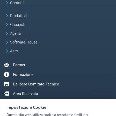
keyboard_arrow_right
Contatti
keyboard_arrow_right
Produttori
keyboard_arrow_right
Grossisti
keyboard_arrow_right
Agenti
keyboard_arrow_right
Software House
keyboard_arrow_right
Altro
Partner
Formazione
Delibere Comitato Tecnico
Area Riservata
Impostazioni Cookie
Questo sito web utilizza cookie o tecnologie simili, per