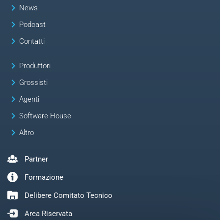
keyboard_arrow_right
News
keyboard_arrow_right
Podcast
keyboard_arrow_right
Contatti
keyboard_arrow_right
Produttori
keyboard_arrow_right
Grossisti
keyboard_arrow_right
Agenti
keyboard_arrow_right
Software House
keyboard_arrow_right
Altro
Partner
Formazione
Delibere Comitato Tecnico
Area Riservata