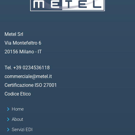
Metel Srl
Via Montefeltro 6
20156 Milano - IT
Tel. +39 0234536118
commerciale@metel.it
Certificazione ISO 27001
Codice Etico
keyboard_arrow_right
Home
keyboard_arrow_right
About
keyboard_arrow_right
Servizi EDI