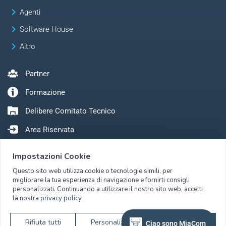
keyboard_arrow_right
Agenti
keyboard_arrow_right
Software House
keyboard_arrow_right
Altro
Partner
Formazione
Delibere Comitato Tecnico
Area Riservata
Impostazioni Cookie
Questo sito web utilizza cookie o tecnologie simili, per
migliorare la tua esperienza di navigazione e fornirti consigli
personalizzati. Continuando a utilizzare il nostro sito web, accetti
la nostra
privacy policy
Copyright © 2026 Metel S.r.l. – Tutti i diritti riservati – C.F./P.I./Numero
Rifiuta tutti
Personalizza
Accetta tutti
Ciao sono MiaCom