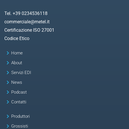
Tel. +39 0234536118
commerciale@metel.it
Certificazione ISO 27001
Codice Etico
keyboard_arrow_right
Home
keyboard_arrow_right
About
keyboard_arrow_right
Servizi EDI
keyboard_arrow_right
News
keyboard_arrow_right
Podcast
keyboard_arrow_right
Contatti
keyboard_arrow_right
Produttori
keyboard_arrow_right
Grossisti