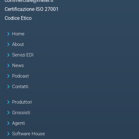
commerciale@metel.it
Certificazione ISO 27001
Codice Etico
keyboard_arrow_right
Home
keyboard_arrow_right
About
keyboard_arrow_right
Servizi EDI
keyboard_arrow_right
News
keyboard_arrow_right
Podcast
keyboard_arrow_right
Contatti
keyboard_arrow_right
Produttori
keyboard_arrow_right
Grossisti
keyboard_arrow_right
Agenti
keyboard_arrow_right
Software House